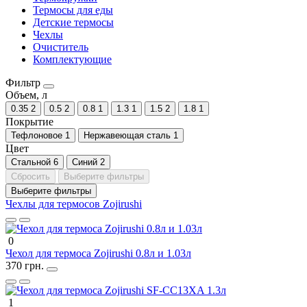
Термосы для еды
Детские термосы
Чехлы
Очиститель
Комплектующие
Фильтр
Объем, л
0.35
2
0.5
2
0.8
1
1.3
1
1.5
2
1.8
1
Покрытие
Тефлоновое
1
Нержавеющая сталь
1
Цвет
Стальной
6
Синий
2
Сбросить
Выберите фильтры
Выберите фильтры
Чехлы для термосов Zojirushi
0
Чехол для термоса Zojirushi 0.8л и 1.03л
370 грн.
1