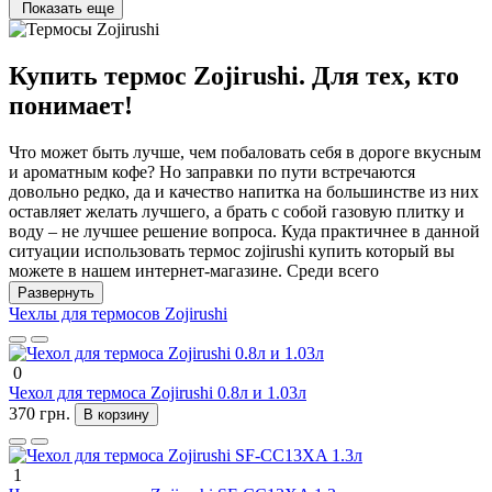
Показать еще
Купить термос Zojirushi. Для тех, кто
понимает!
Что может быть лучше, чем побаловать себя в дороге вкусным
и ароматным кофе? Но заправки по пути встречаются
довольно редко, да и качество напитка на большинстве из них
оставляет желать лучшего, а брать с собой газовую плитку и
воду – не лучшее решение вопроса. Куда практичнее в данной
ситуации использовать термос zojirushi купить который вы
можете в нашем интернет-магазине. Среди всего
многообразия подобноых устройств продукция этого
Развернуть
японского производителя считается одной из лучших, именно
Чехлы для термосов Zojirushi
ее рекомендуют к покупке люди, знающие толк в термосах. И,
следует отметить, отнюдь не безосновательно!
0
Удобный и практичный термос
Чехол для термоса Zojirushi 0.8л и 1.03л
370 грн.
В корзину
Zojirushi. Причины популярности
Продукция Zojirushi Corporation (а именно так звучит полное
1