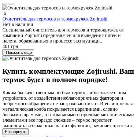
6
Очиститель для термосов и термокружек Zojirushi
Нет в наличии
Специальный очиститель для термосов и термокружек от
компании Zojirushi предназначен для выведения пятен и
налета, образованных в процессе эксплуатаци..
401 грн.
Показать еще
Купить комплектующие Zojirushi. Ваш
термос будет в полном порядке!
Каким бы качественным ни был термос либо схожее с ним
устройство, от воздействия неблагоприятных факторов и
небрежного обращения не застрахован никто. И если прочная
металлическая колба покрывается царапинами, словно
боевыми шрамами, то с клапанами и прочими механическими
элементами все гораздо сложнее – термос перестает
выполнять возложенные на них функции, начинает протекать,
не держит температуру и становится непригодным к
Развернуть
эксплуатации. В таком случае следует отправиться в