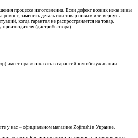
шения процесса изготовления. Если дефект возник из-за вины
а ремонт, заменить деталь или товар новым или вернуть
уаций, когда гарантия не распространяется на товар.
су производителя (дистрибьютора).
ор) имеет право отказать в гарантийном обслуживании.
те у нас – официальном магазине Zojirushi в Украине.
нет, значит у Вас нет гарантии на термос или термокружку.