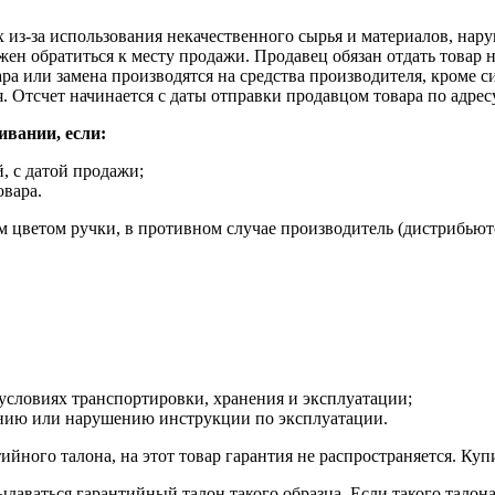
из-за использования некачественного сырья и материалов, нару
ен обратиться к месту продажи. Продавец обязан отдать товар н
а или замена производятся на средства производителя, кроме сит
. Отсчет начинается с даты отправки продавцом товара по адре
ивании, если:
, с датой продажи;
овара.
 цветом ручки, в противном случае производитель (дистрибьют
словиях транспортировки, хранения и эксплуатации;
ению или нарушению инструкции по эксплуатации.
йного талона, на этот товар гарантия не распространяется. Купи
аваться гарантийный талон такого образца. Если такого талона 