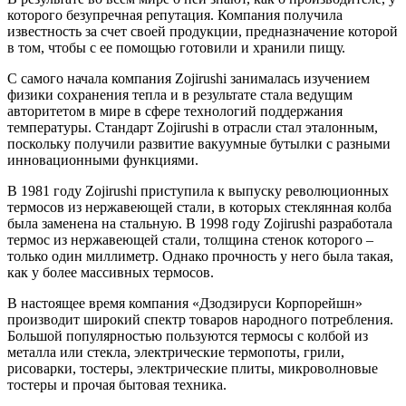
которого безупречная репутация. Компания получила
известность за счет своей продукции, предназначение которой
в том, чтобы с ее помощью готовили и хранили пищу.
С самого начала компания Zojirushi занималась изучением
физики сохранения тепла и в результате стала ведущим
авторитетом в мире в сфере технологий поддержания
температуры. Стандарт Zojirushi в отрасли стал эталонным,
поскольку получили развитие вакуумные бутылки с разными
инновационными функциями.
В 1981 году Zojirushi приступила к выпуску революционных
термосов из нержавеющей стали, в которых стеклянная колба
была заменена на стальную. В 1998 году Zojirushi разработала
термос из нержавеющей стали, толщина стенок которого –
только один миллиметр. Однако прочность у него была такая,
как у более массивных термосов.
В настоящее время компания «Дзодзируси Корпорейшн»
производит широкий спектр товаров народного потребления.
Большой популярностью пользуются термосы с колбой из
металла или стекла, электрические термопоты, грили,
рисоварки, тостеры, электрические плиты, микроволновые
тостеры и прочая бытовая техника.