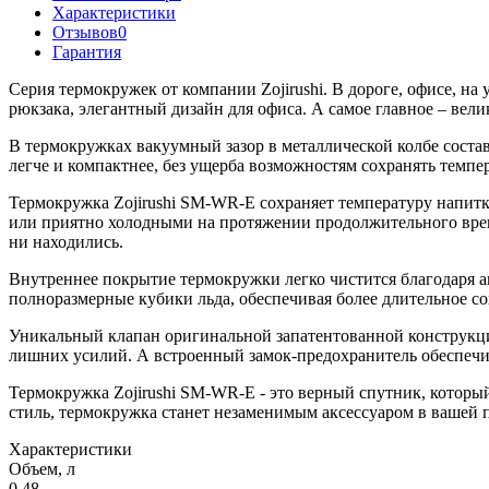
Характеристики
Отзывов
0
Гарантия
Серия термокружек от компании Zojirushi. В дороге, офисе, на
рюкзака, элегантный дизайн для офиса. А самое главное – вел
В термокружках вакуумный зазор в металлической колбе сост
легче и компактнее, без ущерба возможностям сохранять темпер
Термокружка Zojirushi SM-WR-E сохраняет температуру напитк
или приятно холодными на протяжении продолжительного врем
ни находились.
Внутреннее покрытие термокружки легко чистится благодаря 
полноразмерные кубики льда, обеспечивая более длительное с
Уникальный клапан оригинальной запатентованной конструкци
лишних усилий. А встроенный замок-предохранитель обеспечи
Термокружка Zojirushi SM-WR-E - это верный спутник, который
стиль, термокружка станет незаменимым аксессуаром в вашей 
Характеристики
Объем, л
0.48