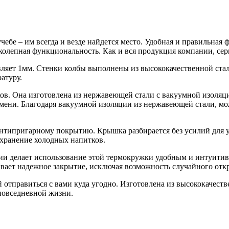
 учебе – им всегда и везде найдется место. Удобная и правильна
иколепная функциональность. Как и вся продукция компании, се
авляет 1мм. Стенки колбы выполнены из высококачественной ст
атуру.
ов. Она изготовлена из нержавеющей стали с вакуумной изоляц
ени. Благодаря вакуумной изоляции из нержавеющей стали, мож
антипригарному покрытию. Крышка разбирается без усилий для 
охранение холодных напитков.
и делает использование этой термокружки удобным и интуитивн
вает надежное закрытие, исключая возможность случайного отк
 отправиться с вами куда угодно. Изготовлена из высококачеств
повседневной жизни.