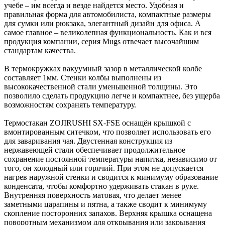
учебе – им всегда и везде найдется место. Удобная и
правильная форма для автомобилиста, компактные размеры
для сумки или рюкзака, элегантный дизайн для офиса. А
самое главное – великолепная функциональность. Как и вся
продукция компании, серия Mugs отвечает высочайшим
стандартам качества.
В термокружках вакуумный зазор в металлической колбе
составляет 1мм. Стенки колбы выполнены из
высококачественной стали уменьшенной толщины. Это
позволило сделать продукцию легче и компактнее, без ущерба
возможностям сохранять температуру.
Термостакан ZOJIRUSHI SX-FSE оснащён крышкой с
вмонтированным ситечком, что позволяет использовать его
для заваривания чая. Двустенная конструкция из
нержавеющей стали обеспечивает продолжительное
сохранение постоянной температуры напитка, независимо от
того, он холодный или горячий. При этом не допускается
нагрев наружной стенки и сводится к минимуму образование
конденсата, чтобы комфортно удерживать стакан в руке.
Внутренняя поверхность матовая, что делает менее
заметными царапины и пятна, а также сводит к минимуму
скопление посторонних запахов. Верхняя крышка оснащена
поворотным механизмом для открывания или закрывания