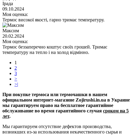
Ірада
09.10.2024
Моя оценка:
Термос високої якості, гарно тримає температуру.
Максим
20.02.2024
Моя оценка:
Термос беззаперечно коштує своїх грошей. Тримає
температуру на тепло і на холод відмінно.
1
2
3
>
>|
При покупке термоса или термочашки в нашем
официальном интернет-магазине Zojirushi.in.ua в Украине
мы гарантируем право на бесплатное гарантийное
обслуживание во время гарантийного случая
сроком на 5
лет
.
Мы гарантируем отсутствие дефектов производства,
возникших из-за использования некачественного сырья и