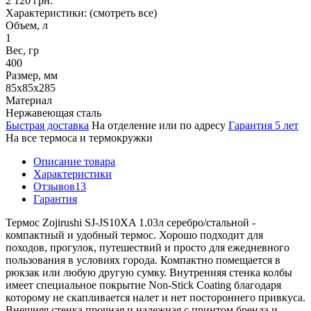
2 120 грн.
Характеристики:
(смотреть все)
Объем, л
1
Вес, гр
400
Размер, мм
85x85x285
Материал
Нержавеющая сталь
Быстрая доставка
На отделение или по адресу
Гарантия 5 лет
На все термоса и термокружки
Описание товара
Характеристики
Отзывов
13
Гарантия
Термос Zojirushi SJ-JS10XA 1.03л серебро/стальной -
компактный и удобный термос. Хорошо подходит для
походов, прогулок, путешествий и просто для ежедневного
пользования в условиях города. Компактно помещается в
рюкзак или любую другую сумку. Внутренняя стенка колбы
имеет специальное покрытие Non-Stick Coating благодаря
которому не скапливается налет и нет постороннего привкуса.
Внешняя стенка прочная и надежная с принтом бренда и