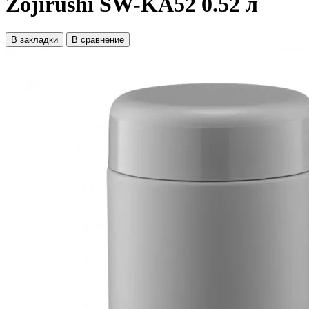
Zojirushi SW-KA52 0.52 л
В закладки
В сравнение