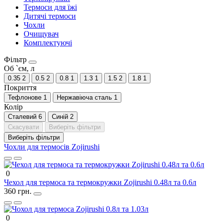
Термоси для їжі
Дитячі термоси
Чохли
Очищувач
Комплектуючі
Фiльтр
Об `єм, л
0.35
2
0.5
2
0.8
1
1.3
1
1.5
2
1.8
1
Покриття
Тефлонове
1
Нержавіюча сталь
1
Колір
Сталевий
6
Синій
2
Скасувати
Виберіть фільтри
Виберіть фільтри
Чохли для термосів Zojirushi
0
Чехол для термоса та термокружки Zojirushi 0.48л та 0.6л
360 грн.
0