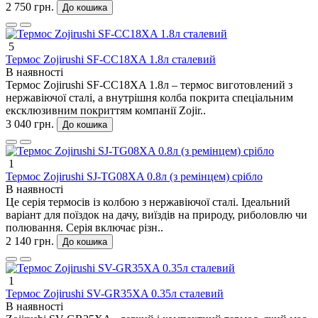
2 750 грн.
До кошика
5
Термос Zojirushi SF-CС18XA 1.8л сталевий
В наявності
Термос Zojirushi SF-CС18XA 1.8л – термос виготовлений з
нержавіючої сталі, а внутрішня колба покрита спеціальним
ексклюзивним покриттям компанії Zojir..
3 040 грн.
До кошика
1
Термос Zojirushi SJ-TG08XA 0.8л (з ремінцем) срібло
В наявності
Це серія термосів із колбою з нержавіючої сталі. Ідеальний
варіант для поїздок на дачу, виїздів на природу, риболовлю чи
полювання. Серія включає різн..
2 140 грн.
До кошика
1
Термос Zojirushi SV-GR35XA 0.35л сталевий
В наявності